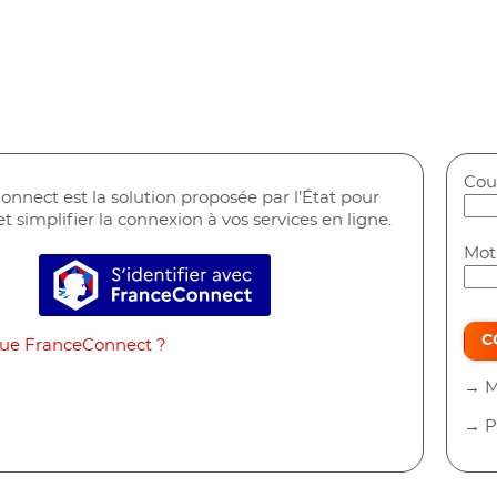
Cour
nnect est la solution proposée par l’État pour
et simplifier la connexion à vos services en ligne.
Mot
S’identifier avec FranceConnect
C
que FranceConnect ?
→ M
→ P