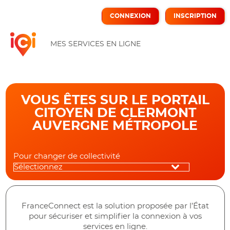
*
CONNEXION
INSCRIPTION
ICI
MES SERVICES EN LIGNE
VOUS ÊTES SUR LE PORTAIL
CITOYEN DE CLERMONT
AUVERGNE MÉTROPOLE
Pour changer de collectivité
FranceConnect est la solution proposée par l’État
pour sécuriser et simplifier la connexion à vos
services en ligne.