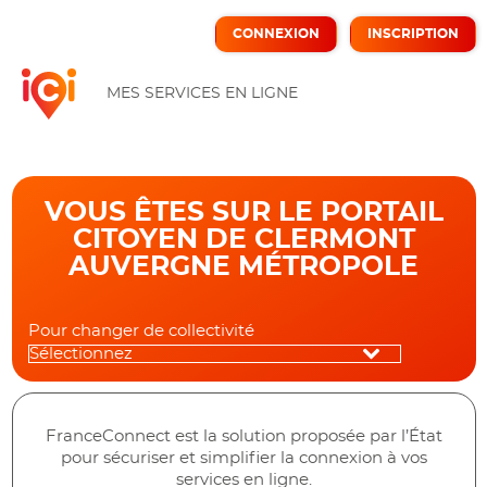
*
CONNEXION
INSCRIPTION
ICI
MES SERVICES EN LIGNE
VOUS ÊTES SUR LE PORTAIL
CITOYEN DE CLERMONT
AUVERGNE MÉTROPOLE
Pour changer de collectivité
FranceConnect est la solution proposée par l’État
pour sécuriser et simplifier la connexion à vos
services en ligne.