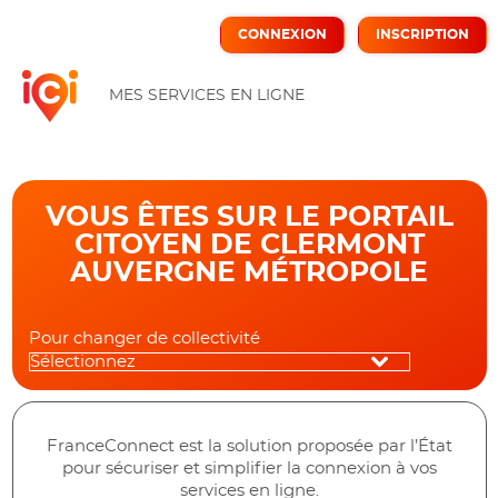
*
CONNEXION
INSCRIPTION
ICI
MES SERVICES EN LIGNE
VOUS ÊTES SUR LE PORTAIL
CITOYEN DE CLERMONT
AUVERGNE MÉTROPOLE
Pour changer de collectivité
FranceConnect est la solution proposée par l’État
pour sécuriser et simplifier la connexion à vos
services en ligne.