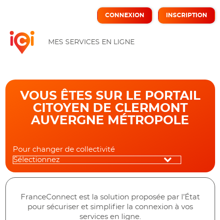
*
CONNEXION
INSCRIPTION
ICI
MES SERVICES EN LIGNE
VOUS ÊTES SUR LE PORTAIL
CITOYEN DE CLERMONT
AUVERGNE MÉTROPOLE
Pour changer de collectivité
FranceConnect est la solution proposée par l’État
pour sécuriser et simplifier la connexion à vos
services en ligne.