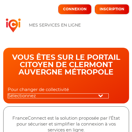
*
CONNEXION
INSCRIPTION
ICI
MES SERVICES EN LIGNE
VOUS ÊTES SUR LE PORTAIL
CITOYEN DE CLERMONT
AUVERGNE MÉTROPOLE
Pour changer de collectivité
FranceConnect est la solution proposée par l’État
pour sécuriser et simplifier la connexion à vos
services en ligne.